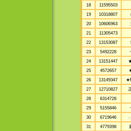
18
11595503
19
10318807
20
10606963
21
11305473
22
13153087
23
5492228
24
13151447
25
4572657
★
26
13149347
★
27
12710827
28
6314728
29
5155846
30
6719646
╭
31
4779398