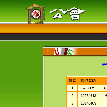
香
編號
戲谷號碼
1
6787175
★
2
12974643
3
13146463