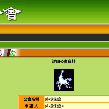
詳細公會資料
公會名稱
終極保鑣
申 請 人
終極保鑣31