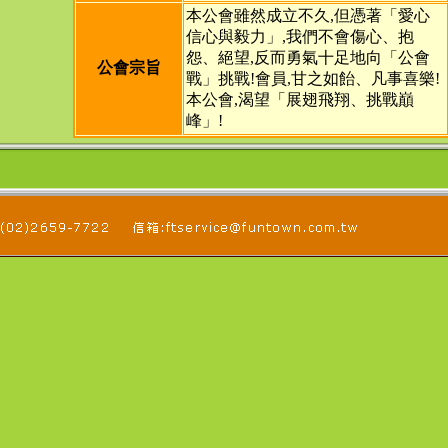
本公會雖然成立不久,但憑著「愛心
信心與毅力」,我們不會傷心、抱
怨、絕望,反而勇氣十足地向「公會
公會宗旨
戰」挑戰!會員,甘之如飴、凡事喜樂!
本公會,渴望「展翅飛翔、挑戰巔
峰」!