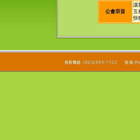
讓
公會宗旨
互
快