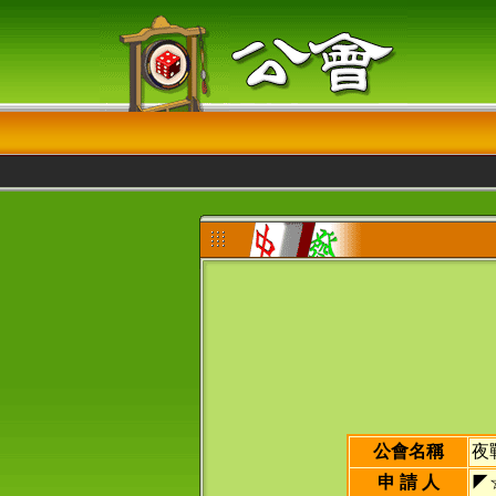
公會名稱
夜
申 請 人
◤