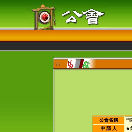
公會名稱
鬥
申 請 人
★