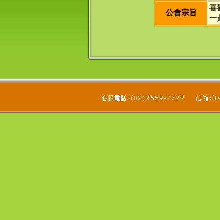
喜
公會宗旨
一