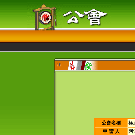
公會名稱
極
申 請 人
阿鴻