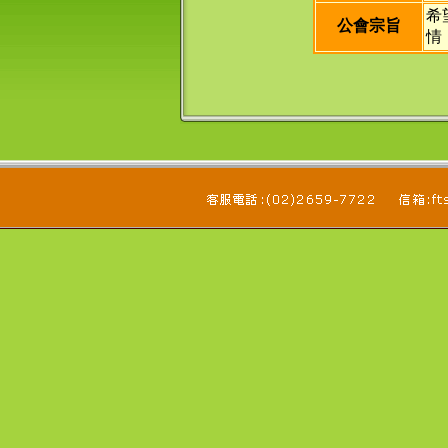
希
公會宗旨
情