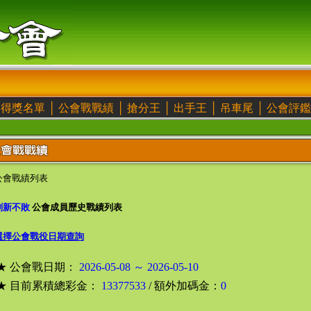
得獎名單
│
公會戰戰績
│
搶分王
│
出手王
│
吊車尾
│
公會評鑑
公會戰績列表
創新不敗
公會成員歷史戰績列表
選擇公會戰役日期查詢
★ 公會戰日期：
2026-05-08 ～ 2026-05-10
★ 目前累積總彩金：
13377533
/ 額外加碼金：
0