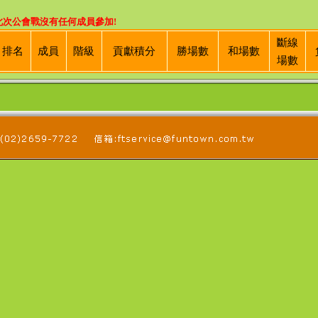
此次公會戰沒有任何成員參加!
斷線
排名
成員
階級
貢獻積分
勝場數
和場數
場數